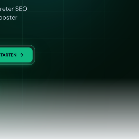
kreter SEO-
ooster
STARTEN