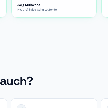
Jörg Mulavecz
Head of Sales, Schulteufer.de
 auch?