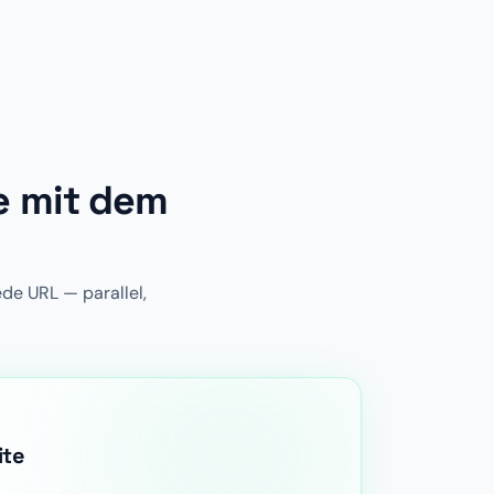
te mit dem
ede URL — parallel,
ite