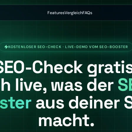
Features
Vergleich
FAQs
KOSTENLOSER SEO-CHECK · LIVE-DEMO VOM SEO-BOOSTER
SEO-Check gratis
h live, was der
S
ster
aus deiner S
macht.