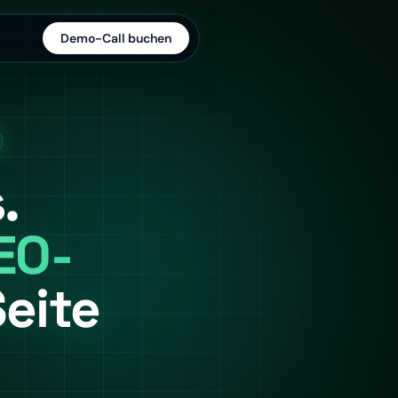
Demo-Call buchen
.
EO-
eite